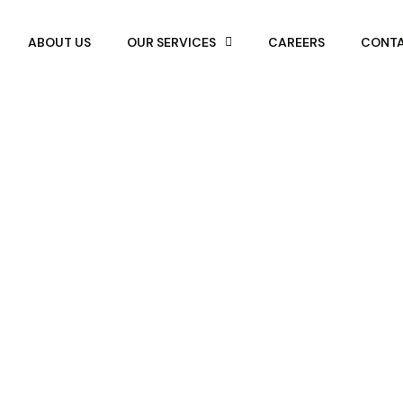
ABOUT US
OUR SERVICES
CAREERS
CONTA
Cyber Security
Home
Cyber Security